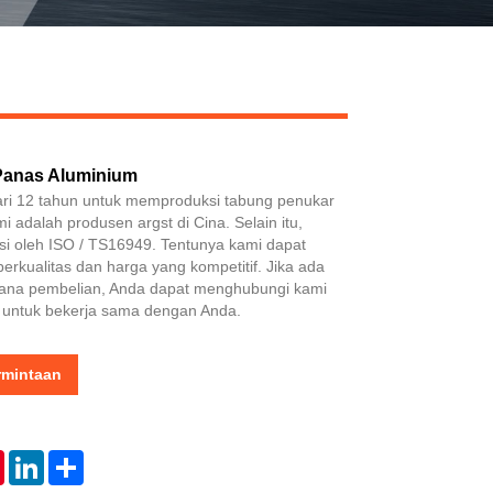
Panas Aluminium
Live
dari 12 tahun untuk memproduksi tabung penukar
 adalah produsen argst di Cina. Selain itu,
kasi oleh ISO / TS16949. Tentunya kami dapat
rkualitas dan harga yang kompetitif. Jika ada
cana pembelian, Anda dapat menghubungi kami
 untuk bekerja sama dengan Anda.
rmintaan
tsApp
Pinterest
LinkedIn
Share