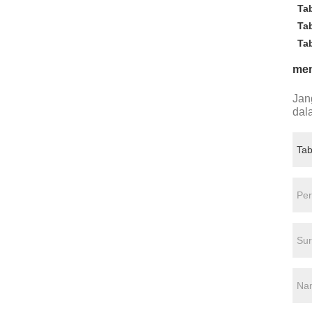
Ta
Ta
Ta
men
Jan
dal