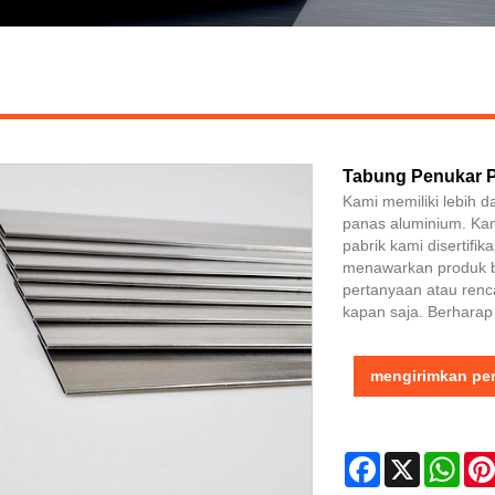
Tabung Penukar 
Kami memiliki lebih 
panas aluminium. Kami
pabrik kami disertifi
menawarkan produk be
pertanyaan atau ren
kapan saja. Berharap
mengirimkan pe
Facebook
X
Wha