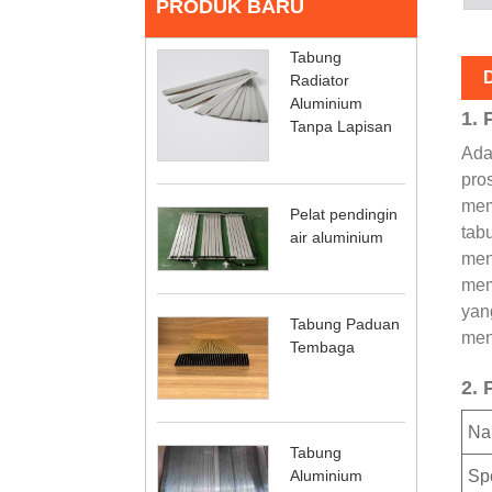
PRODUK BARU
Tabung
D
Radiator
Aluminium
1. 
Tanpa Lapisan
Ada
pro
mem
Pelat pendingin
tab
air aluminium
men
mem
yan
Tabung Paduan
men
Tembaga
2. 
Na
Tabung
Spe
Aluminium