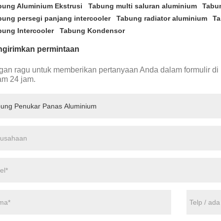
bung Aluminium Ekstrusi
Tabung multi saluran aluminium
Tabu
bung persegi panjang intercooler
Tabung radiator aluminium
Ta
bung Intercooler
Tabung Kondensor
girimkan permintaan
gan ragu untuk memberikan pertanyaan Anda dalam formulir d
am 24 jam.