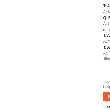
T: 
A: 
Q: 
A: 
den
T: 
A: 
T: 
A: T
Jik
Tag 
Kuti
K
Ta