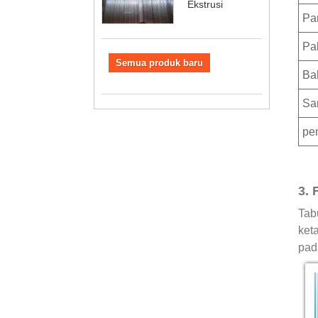
Ekstrusi
Pa
Pa
Semua produk baru
Ba
Sa
pe
3. 
Tab
ket
pada