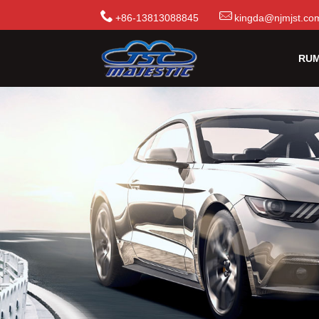
+86-13813088845
kingda@njmjst.co
RU