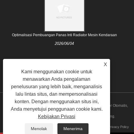
Optimalisasi Pembuangan Panas Inti Radiator Mesin Kendaraan
2026/06/04
X
Kami menggunakan cookie untuk
menawarkan Anda pengalaman
penelusuran yang lebih baik, menganalisis
lalu lintas situs, dan mempersonalisasi
konten. Dengan menggunakan situs ini,
Hak Cipta © 2021 Nanjing Majestic Auto Parts Co., Ltd. - Radiator Otomatis,
Anda menyetujui penggunaan cookie kami.
Kebijakan Privasi
Sistem Pendingin - Semua Hak dilindungi undang-undang.
Tautan
Sitemap
RSS
XML
Privacy Policy
Menolak
Menerima