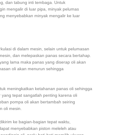
g, dan tabung inti tembaga. Untuk
gin mengalir di luar pipa, minyak pelumas
yang menyebabkan minyak mengalir ke luar
rkulasi di dalam mesin, selain untuk pelumasan
 mesin, dan melepaskan panas secara bertahap.
yang lama maka panas yang diserap oli akan
lumasan oli akan menurun sehingga
ntuk meningkatkan ketahanan panas oli sehingga
yang tepat sangatlah penting karena oli
beban pompa oli akan bertambah seiring
 oli mesin.
ikirim ke bagian-bagian tepat waktu,
apat menyebabkan piston meleleh atau