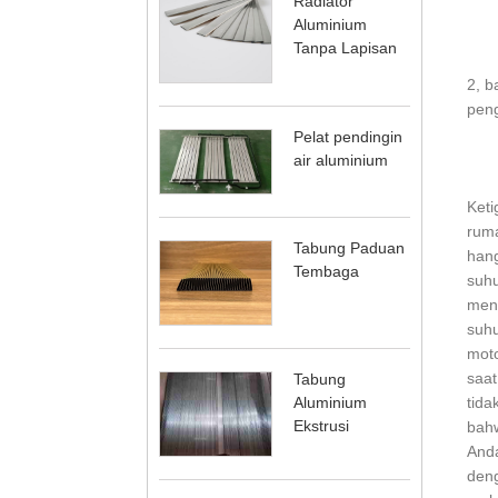
Radiator
Aluminium
Tanpa Lapisan
2, b
peng
Pelat pendingin
air aluminium
Keti
ruma
Tabung Paduan
hang
Tembaga
suhu
mend
suhu
moto
saat
Tabung
Aluminium
tida
Ekstrusi
bahw
Anda
deng