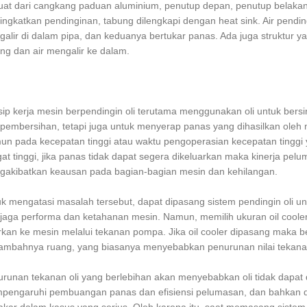
uat dari cangkang paduan aluminium, penutup depan, penutup belakan
ngkatkan pendinginan, tabung dilengkapi dengan heat sink. Air pendin
alir di dalam pipa, dan keduanya bertukar panas. Ada juga struktur 
ng dan air mengalir ke dalam.
sip kerja mesin berpendingin oli terutama menggunakan oli untuk bersi
pembersihan, tetapi juga untuk menyerap panas yang dihasilkan oleh
n pada kecepatan tinggi atau waktu pengoperasian kecepatan tinggi 
at tinggi, jika panas tidak dapat segera dikeluarkan maka kinerja pe
akibatkan keausan pada bagian-bagian mesin dan kehilangan.
k mengatasi masalah tersebut, dapat dipasang sistem pendingin oli u
aga performa dan ketahanan mesin. Namun, memilih ukuran oil cooler 
irkan ke mesin melalui tekanan pompa. Jika oil cooler dipasang maka 
ambahnya ruang, yang biasanya menyebabkan penurunan nilai tekanan
runan tekanan oli yang berlebihan akan menyebabkan oli tidak dapat d
engaruhi pembuangan panas dan efisiensi pelumasan, dan bahkan d