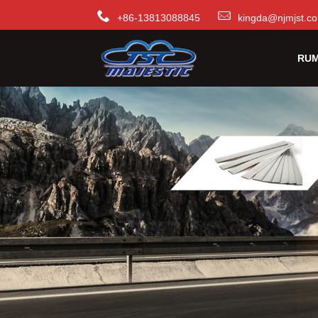
+86-13813088845
kingda@njmjst.c
RU