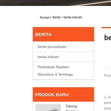
>
Berita
>
berita industri
Rumah
BERITA
be
berita perusahaan
berita industri
Perbedaan Radiator
Aluminium & Tembaga
Fung
PRODUK BARU
1, k
pend
Tabung
yang