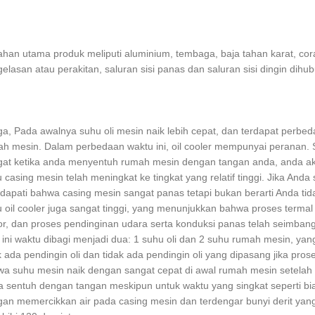
ahan utama produk meliputi aluminium, tembaga, baja tahan karat, cor
elasan atau perakitan, saluran sisi panas dan saluran sisi dingin dih
ga, Pada awalnya suhu oli mesin naik lebih cepat, dan terdapat perbe
h mesin. Dalam perbedaan waktu ini, oil cooler mempunyai peranan. 
at ketika anda menyentuh rumah mesin dengan tangan anda, anda aka
 casing mesin telah meningkat ke tingkat yang relatif tinggi. Jika An
apati bahwa casing mesin sangat panas tetapi bukan berarti Anda ti
 oil cooler juga sangat tinggi, yang menunjukkan bahwa proses term
r, dan proses pendinginan udara serta konduksi panas telah seimban
 ini waktu dibagi menjadi dua: 1 suhu oli dan 2 suhu rumah mesin, yang 
k ada pendingin oli dan tidak ada pendingin oli yang dipasang jika pros
a suhu mesin naik dengan sangat cepat di awal rumah mesin setelah 
 sentuh dengan tangan meskipun untuk waktu yang singkat seperti b
an memercikkan air pada casing mesin dan terdengar bunyi derit ya