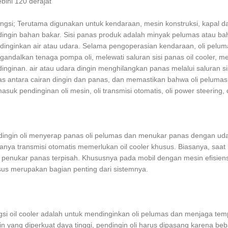
bihi 120 derajat
ungsi; Terutama digunakan untuk kendaraan, mesin konstruksi, kapal 
ingin bahan bakar. Sisi panas produk adalah minyak pelumas atau bah
inginkan air atau udara. Selama pengoperasian kendaraan, oli pelu
andalkan tenaga pompa oli, melewati saluran sisi panas oil cooler, me
inginan. air atau udara dingin menghilangkan panas melalui saluran si
s antara cairan dingin dan panas, dan memastikan bahwa oli pelumas 
asuk pendinginan oli mesin, oli transmisi otomatis, oli power steering, d
ingin oli menyerap panas oli pelumas dan menukar panas dengan udara
anya transmisi otomatis memerlukan oil cooler khusus. Biasanya, saat
 penukar panas terpisah. Khususnya pada mobil dengan mesin efisiensi 
us merupakan bagian penting dari sistemnya.
si oil cooler adalah untuk mendinginkan oli pelumas dan menjaga temp
n yang diperkuat daya tinggi, pendingin oli harus dipasang karena be