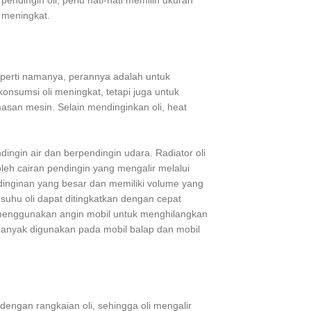
endingin oli, perlu hati-hati memilih ukuran
 meningkat.
 seperti namanya, perannya adalah untuk
nsumsi oli meningkat, tetapi juga untuk
san mesin. Selain mendinginkan oli, heat
ndingin air dan berpendingin udara. Radiator oli
 oleh cairan pendingin yang mengalir melalui
ndinginan yang besar dan memiliki volume yang
 suhu oli dapat ditingkatkan dengan cepat
 menggunakan angin mobil untuk menghilangkan
 banyak digunakan pada mobil balap dan mobil
dengan rangkaian oli, sehingga oli mengalir