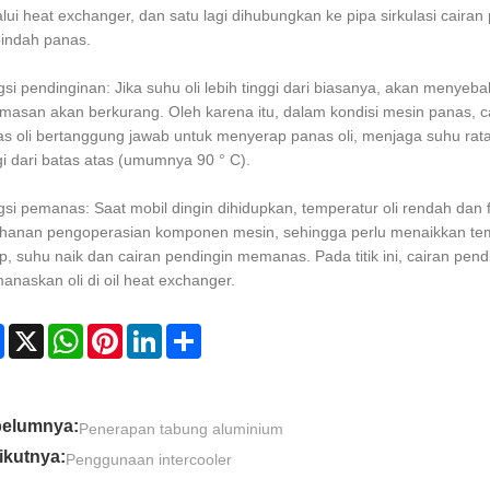
lui heat exchanger, dan satu lagi dihubungkan ke pipa sirkulasi cairan
indah panas.
si pendinginan: Jika suhu oli lebih tinggi dari biasanya, akan menyeba
masan akan berkurang. Oleh karena itu, dalam kondisi mesin panas, c
s oli bertanggung jawab untuk menyerap panas oli, menjaga suhu rata-
gi dari batas atas (umumnya 90 ° C).
si pemanas: Saat mobil dingin dihidupkan, temperatur oli rendah dan 
hanan pengoperasian komponen mesin, sehingga perlu menaikkan tem
p, suhu naik dan cairan pendingin memanas. Pada titik ini, cairan pendi
naskan oli di oil heat exchanger.
Facebook
X
WhatsApp
Pinterest
LinkedIn
Share
elumnya:
Penerapan tabung aluminium
ikutnya:
Penggunaan intercooler