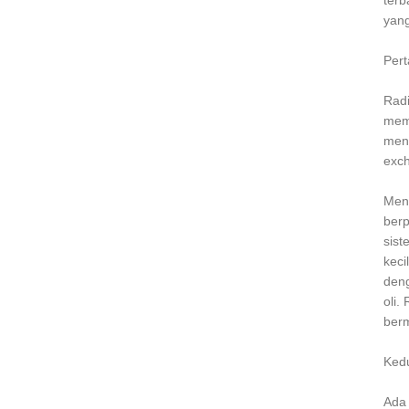
terb
yang
Pert
Radi
mema
menc
exch
Menu
berp
sist
keci
deng
oli.
berm
Kedu
Ada 