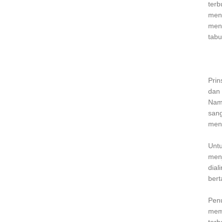
terb
meni
meng
tabu
Prin
dan 
Namu
sang
meng
Untu
menj
dial
bert
Penu
memp