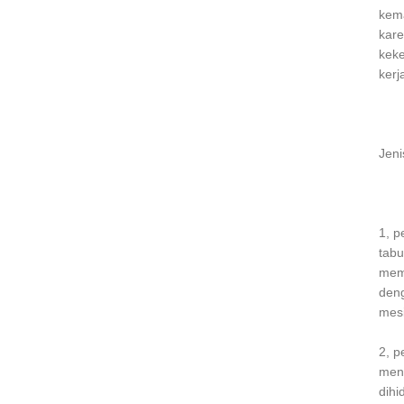
kema
kare
keke
kerj
Jeni
1, p
tabu
memi
deng
mesi
2, p
meng
dihi