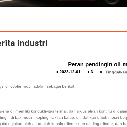
rita industri
Peran pendingin oli m
●
2023-12-01
●
3
●
Tinggalkan
si oil cooler mobil adalah sebagai berikut:
arena oli memiliki konduktivitas termal, dan siklus aliran kontinu di da
ingin di bak mesin, kopling, rakitan katup, dll. Bahkan untuk mesin be
 didinginkan oleh air adalah kepala silinder dan dinding silinder, dan ba