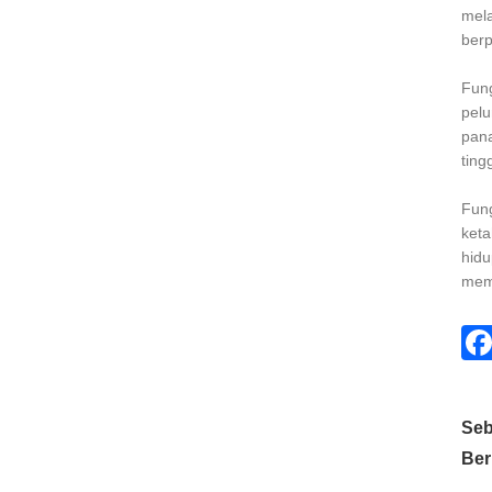
mela
berp
Fung
pelu
pana
ting
Fung
keta
hidu
mema
Seb
Ber