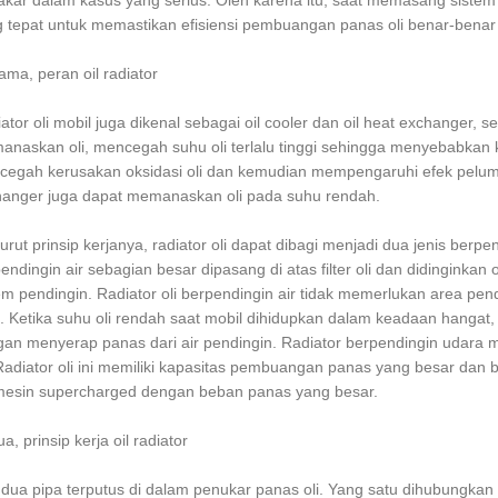
akar dalam kasus yang serius. Oleh karena itu, saat memasang sistem p
 tepat untuk memastikan efisiensi pembuangan panas oli benar-benar
ama, peran oil radiator
ator oli mobil juga dikenal sebagai oil cooler dan oil heat exchanger,
naskan oli, mencegah suhu oli terlalu tinggi sehingga menyebabkan ko
egah kerusakan oksidasi oli dan kemudian mempengaruhi efek peluma
anger juga dapat memanaskan oli pada suhu rendah.
rut prinsip kerjanya, radiator oli dapat dibagi menjadi dua jenis berpe
endingin air sebagian besar dipasang di atas filter oli dan didinginkan
em pendingin. Radiator oli berpendingin air tidak memerlukan area pe
l. Ketika suhu oli rendah saat mobil dihidupkan dalam keadaan hangat,
an menyerap panas dari air pendingin. Radiator berpendingin udara
 Radiator oli ini memiliki kapasitas pembuangan panas yang besar dan
esin supercharged dengan beban panas yang besar.
a, prinsip kerja oil radiator
dua pipa terputus di dalam penukar panas oli. Yang satu dihubungkan 