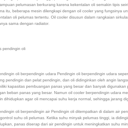
mpuan pelumasan berkurang karena kekentalan oli semakin tipis sei
na itu, beberapa mesin dilengkapi dengan oil cooler yang fungsinya 
ntalan oli pelumas tertentu. Oil cooler disusun dalam rangkaian sirkula
anya sama dengan radiator.
s pendingin oli
endingin oli berpendingin udara Pendingin oli berpendingin udara seperti 
ng pendingin dan pelat pendingin, dan oli didinginkan oleh angin langsu
liki kapasitas pembuangan panas yang besar dan banyak digunakan 
an beban panas yang besar. Namun oil cooler berpendingin udara m
n dihidupkan agar oli mencapai suhu kerja normal, sehingga jarang d
endingin oli berpendingin air Pendingin oli ditempatkan di dalam air 
ontrol suhu oli pelumas. Ketika suhu minyak pelumas tinggi, ia didingi
dupkan, panas diserap dari air pendingin untuk meningkatkan suhu mi