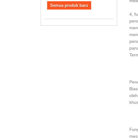
mele
Semua produk baru
4, f
pend
mend
meng
pend
pana
Term
Pend
Bias
oleh
khus
Fung
mesi